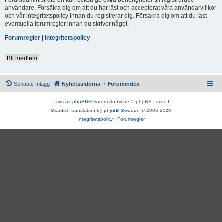
användare. Försäkra dig om att du har läst och accepterat våra användarvillkor
och vår integritetspolicy innan du registrerar dig. Försäkra dig om att du läst
eventuella forumregler innan du skriver något.
Forumregler
|
Integritetspolicy
Bli medlem
Senaste Inlägg
Nyhetssidorna
Forumindex
Drivs av
phpBB
® Forum Software © phpBB Limited
Swedish translation by
phpBB Sweden
© 2006-2020
Integritetspolicy
|
Forumregler