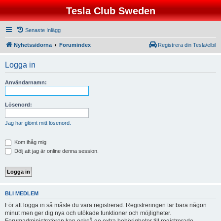
Tesla Club Sweden
Senaste Inlägg
Nyhetssidorna
Forumindex
Registrera din Tesla/elbil
Logga in
Användarnamn:
Lösenord:
Jag har glömt mitt lösenord.
Kom ihåg mig
Dölj att jag är online denna session.
BLI MEDLEM
För att logga in så måste du vara registrerad. Registreringen tar bara någon
minut men ger dig nya och utökade funktioner och möjligheter.
Forumadministratören kan också ge extra behörigheter till registrerade