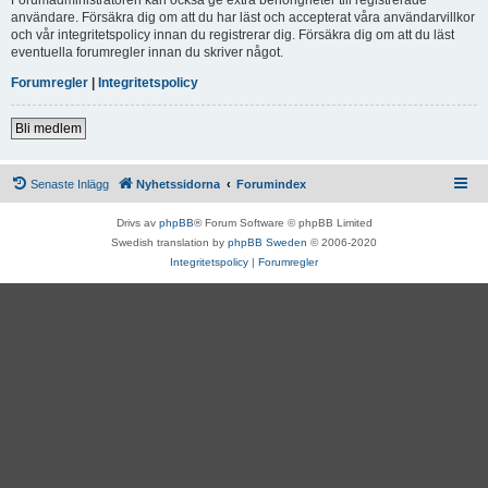
användare. Försäkra dig om att du har läst och accepterat våra användarvillkor
och vår integritetspolicy innan du registrerar dig. Försäkra dig om att du läst
eventuella forumregler innan du skriver något.
Forumregler
|
Integritetspolicy
Bli medlem
Senaste Inlägg
Nyhetssidorna
Forumindex
Drivs av
phpBB
® Forum Software © phpBB Limited
Swedish translation by
phpBB Sweden
© 2006-2020
Integritetspolicy
|
Forumregler