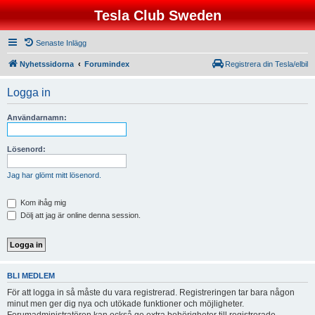
Tesla Club Sweden
Senaste Inlägg
Nyhetssidorna
Forumindex
Registrera din Tesla/elbil
Logga in
Användarnamn:
Lösenord:
Jag har glömt mitt lösenord.
Kom ihåg mig
Dölj att jag är online denna session.
BLI MEDLEM
För att logga in så måste du vara registrerad. Registreringen tar bara någon
minut men ger dig nya och utökade funktioner och möjligheter.
Forumadministratören kan också ge extra behörigheter till registrerade