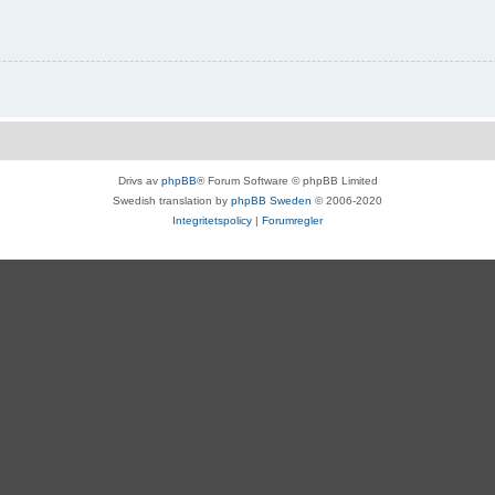
Drivs av
phpBB
® Forum Software © phpBB Limited
Swedish translation by
phpBB Sweden
© 2006-2020
Integritetspolicy
|
Forumregler