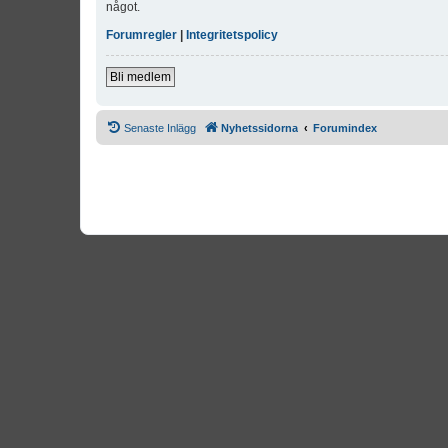
något.
Forumregler
|
Integritetspolicy
Bli medlem
Senaste Inlägg
Nyhetssidorna
Forumindex