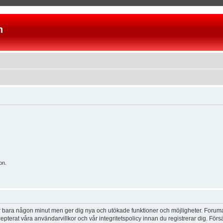
n
on.
tar bara någon minut men ger dig nya och utökade funktioner och möjligheter. Foruma
pterat våra användarvillkor och vår integritetspolicy innan du registrerar dig. Förs