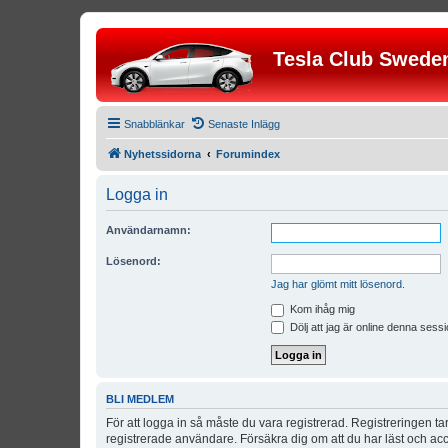
Tesla Club Swede
Snabblänkar
Senaste Inlägg
Nyhetssidorna
Forumindex
Logga in
Användarnamn:
Lösenord:
Jag har glömt mitt lösenord.
Kom ihåg mig
Dölj att jag är online denna sessi
BLI MEDLEM
För att logga in så måste du vara registrerad. Registreringen 
registrerade användare. Försäkra dig om att du har läst och acce