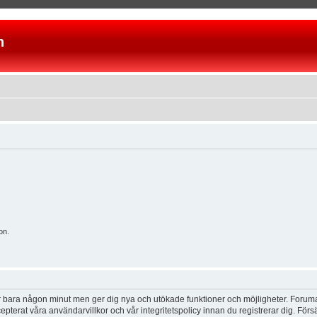
n
on.
tar bara någon minut men ger dig nya och utökade funktioner och möjligheter. Foruma
pterat våra användarvillkor och vår integritetspolicy innan du registrerar dig. Förs