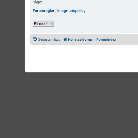
något.
Forumregler
|
Integritetspolicy
Bli medlem
Senaste Inlägg
Nyhetssidorna
Forumindex