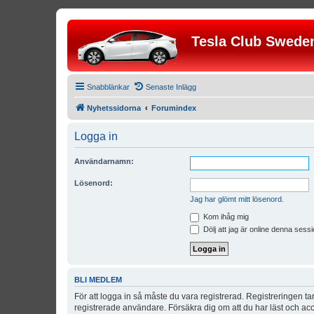
Tesla Club Swede
Snabblänkar
Senaste Inlägg
Nyhetssidorna
Forumindex
Logga in
Användarnamn:
Lösenord:
Jag har glömt mitt lösenord.
Kom ihåg mig
Dölj att jag är online denna sessi
BLI MEDLEM
För att logga in så måste du vara registrerad. Registreringen 
registrerade användare. Försäkra dig om att du har läst och acce