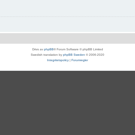
Drivs av
phpBB
® Forum Software © phpBB Limited
Swedish translation by
phpBB Sweden
© 2006-2020
Integritetspolicy
|
Forumregler