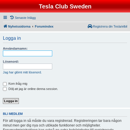
Tesla Club Sweden
Senaste Inlägg
Nyhetssidorna
Forumindex
Registrera din Tesla/elbil
Logga in
Användarnamn:
Lösenord:
Jag har glömt mitt lösenord.
Kom ihåg mig
Dölj att jag är online denna session.
BLI MEDLEM
För att logga in så måste du vara registrerad. Registreringen tar bara någon
minut men ger dig nya och utökade funktioner och möjligheter.
Forumadministratören kan också ge extra behörigheter till registrerade