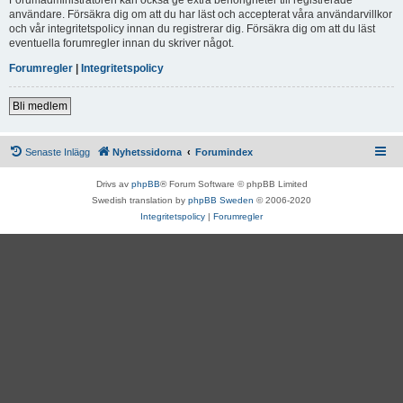
användare. Försäkra dig om att du har läst och accepterat våra användarvillkor
och vår integritetspolicy innan du registrerar dig. Försäkra dig om att du läst
eventuella forumregler innan du skriver något.
Forumregler
|
Integritetspolicy
Bli medlem
Senaste Inlägg
Nyhetssidorna
Forumindex
Drivs av
phpBB
® Forum Software © phpBB Limited
Swedish translation by
phpBB Sweden
© 2006-2020
Integritetspolicy
|
Forumregler