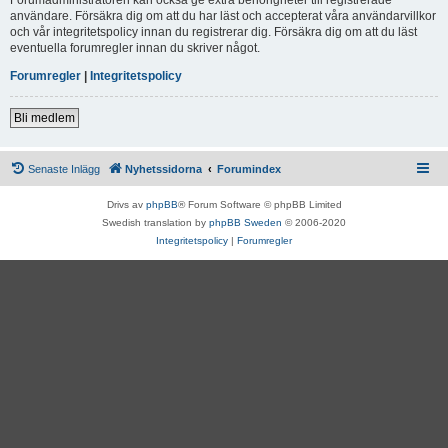
användare. Försäkra dig om att du har läst och accepterat våra användarvillkor
och vår integritetspolicy innan du registrerar dig. Försäkra dig om att du läst
eventuella forumregler innan du skriver något.
Forumregler
|
Integritetspolicy
Bli medlem
Senaste Inlägg
Nyhetssidorna
Forumindex
Drivs av
phpBB
® Forum Software © phpBB Limited
Swedish translation by
phpBB Sweden
© 2006-2020
Integritetspolicy
|
Forumregler