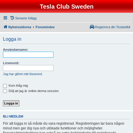
Tesla Club Sweden
Senaste Inlägg
Nyhetssidorna
Forumindex
Registrera din Tesla/elbil
Logga in
Användarnamn:
Lösenord:
Jag har glömt mitt lösenord.
Kom ihåg mig
Dölj att jag är online denna session.
BLI MEDLEM
För att logga in så måste du vara registrerad. Registreringen tar bara någon
minut men ger dig nya och utökade funktioner och möjligheter.
Forumadministratören kan också ge extra behörigheter till registrerade