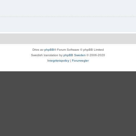
Drivs av
phpBB
® Forum Software © phpBB Limited
Swedish translation by
phpBB Sweden
© 2006-2020
Integritetspolicy
|
Forumregler