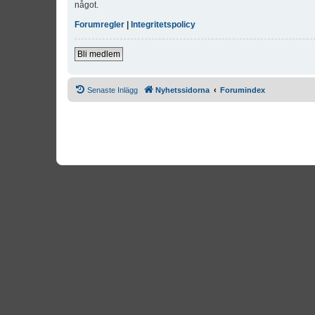
något.
Forumregler
|
Integritetspolicy
Bli medlem
Senaste Inlägg
Nyhetssidorna
Forumindex