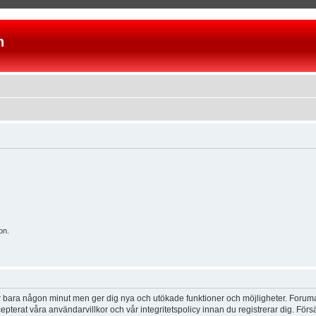
n
on.
tar bara någon minut men ger dig nya och utökade funktioner och möjligheter. Foruma
pterat våra användarvillkor och vår integritetspolicy innan du registrerar dig. Förs