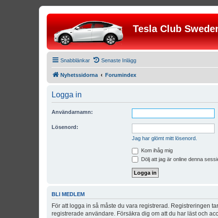
Tesla Club Swede
Snabblänkar
Senaste Inlägg
Nyhetssidorna
Forumindex
Logga in
Användarnamn:
Lösenord:
Jag har glömt mitt lösenord.
Kom ihåg mig
Dölj att jag är online denna sessi
BLI MEDLEM
För att logga in så måste du vara registrerad. Registreringen 
registrerade användare. Försäkra dig om att du har läst och acce