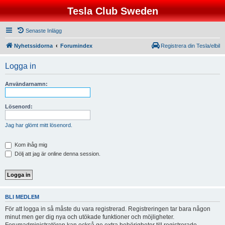
Tesla Club Sweden
Senaste Inlägg
Nyhetssidorna
Forumindex
Registrera din Tesla/elbil
Logga in
Användarnamn:
Lösenord:
Jag har glömt mitt lösenord.
Kom ihåg mig
Dölj att jag är online denna session.
BLI MEDLEM
För att logga in så måste du vara registrerad. Registreringen tar bara någon
minut men ger dig nya och utökade funktioner och möjligheter.
Forumadministratören kan också ge extra behörigheter till registrerade