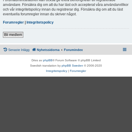
användare. Försäkra dig om att du har läst och accepterat våra användarvillkor
och vår integritetspolicy innan du registrerar dig. Försäkra dig om att du läst
eventuella forumregler innan du skriver något.
Forumregler
|
Integritetspolicy
Bli medlem
Senaste Inlägg
Nyhetssidorna
Forumindex
Drivs av
phpBB
® Forum Software © phpBB Limited
Swedish translation by
phpBB Sweden
© 2006-2020
Integritetspolicy
|
Forumregler