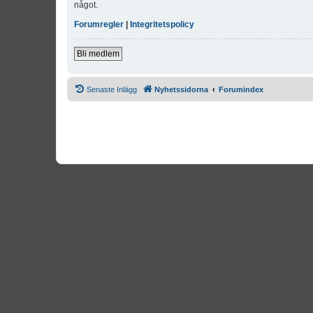
något.
Forumregler
|
Integritetspolicy
Bli medlem
Senaste Inlägg
Nyhetssidorna
Forumindex