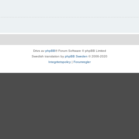
Drivs av
phpBB
® Forum Software © phpBB Limited
Swedish translation by
phpBB Sweden
© 2006-2020
Integritetspolicy
|
Forumregler