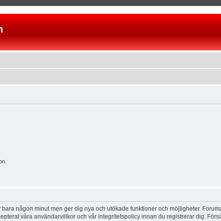
n
on.
tar bara någon minut men ger dig nya och utökade funktioner och möjligheter. Foruma
pterat våra användarvillkor och vår integritetspolicy innan du registrerar dig. Förs