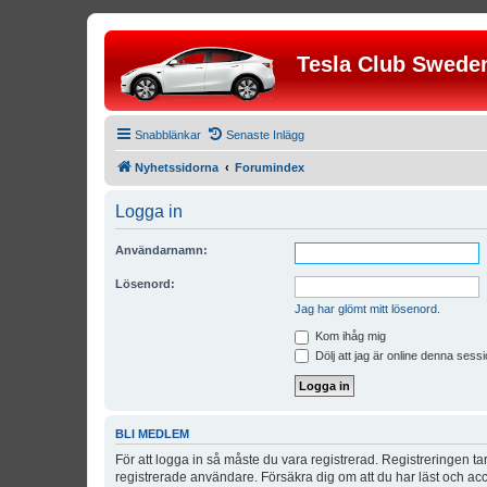
Tesla Club Swede
Snabblänkar
Senaste Inlägg
Nyhetssidorna
Forumindex
Logga in
Användarnamn:
Lösenord:
Jag har glömt mitt lösenord.
Kom ihåg mig
Dölj att jag är online denna sessi
BLI MEDLEM
För att logga in så måste du vara registrerad. Registreringen 
registrerade användare. Försäkra dig om att du har läst och acce