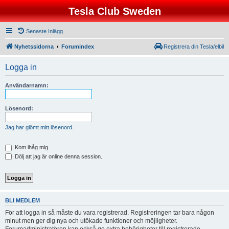
Tesla Club Sweden
Senaste Inlägg
Nyhetssidorna
Forumindex
Registrera din Tesla/elbil
Logga in
Användarnamn:
Lösenord:
Jag har glömt mitt lösenord.
Kom ihåg mig
Dölj att jag är online denna session.
BLI MEDLEM
För att logga in så måste du vara registrerad. Registreringen tar bara någon
minut men ger dig nya och utökade funktioner och möjligheter.
Forumadministratören kan också ge extra behörigheter till registrerade