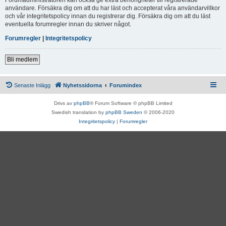
användare. Försäkra dig om att du har läst och accepterat våra användarvillkor
och vår integritetspolicy innan du registrerar dig. Försäkra dig om att du läst
eventuella forumregler innan du skriver något.
Forumregler
|
Integritetspolicy
Bli medlem
Senaste Inlägg
Nyhetssidorna
Forumindex
Drivs av
phpBB
® Forum Software © phpBB Limited
Swedish translation by
phpBB Sweden
© 2006-2020
Integritetspolicy
|
Forumregler