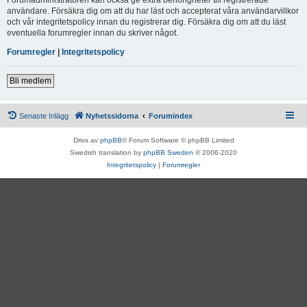
användare. Försäkra dig om att du har läst och accepterat våra användarvillkor
och vår integritetspolicy innan du registrerar dig. Försäkra dig om att du läst
eventuella forumregler innan du skriver något.
Forumregler
|
Integritetspolicy
Bli medlem
Senaste Inlägg
Nyhetssidorna
Forumindex
Drivs av
phpBB
® Forum Software © phpBB Limited
Swedish translation by
phpBB Sweden
© 2006-2020
Integritetspolicy
|
Forumregler