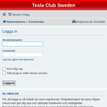
Tesla Club Sweden
Senaste Inlägg
Nyhetssidorna
Forumindex
Registrera din Tesla/elbil
Logga in
Användarnamn:
Lösenord:
Jag har glömt mitt lösenord.
Kom ihåg mig
Dölj att jag är online denna session.
BLI MEDLEM
För att logga in så måste du vara registrerad. Registreringen tar bara någon
minut men ger dig nya och utökade funktioner och möjligheter.
Forumadministratören kan också ge extra behörigheter till registrerade