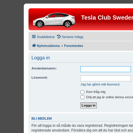
Tesla Club Swede
Snabblänkar
Senaste Inlägg
Nyhetssidorna
Forumindex
Logga in
Användarnamn:
Lösenord:
Jag har glömt mitt lösenord.
Kom ihåg mig
Dölj att jag är online denna sessi
BLI MEDLEM
För att logga in så måste du vara registrerad. Registreringen 
registrerade användare. Försäkra dig om att du har läst och acce