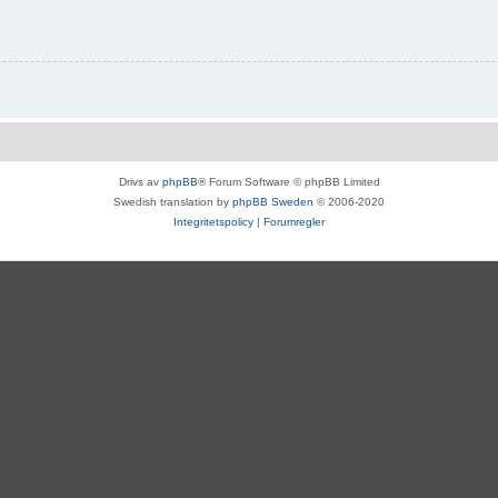
Drivs av
phpBB
® Forum Software © phpBB Limited
Swedish translation by
phpBB Sweden
© 2006-2020
Integritetspolicy
|
Forumregler