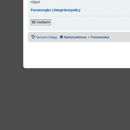
något.
Forumregler
|
Integritetspolicy
Bli medlem
Senaste Inlägg
Nyhetssidorna
Forumindex