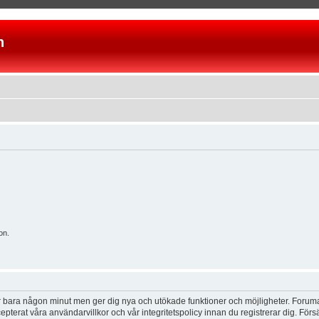
n
on.
tar bara någon minut men ger dig nya och utökade funktioner och möjligheter. Foruma
pterat våra användarvillkor och vår integritetspolicy innan du registrerar dig. Förs