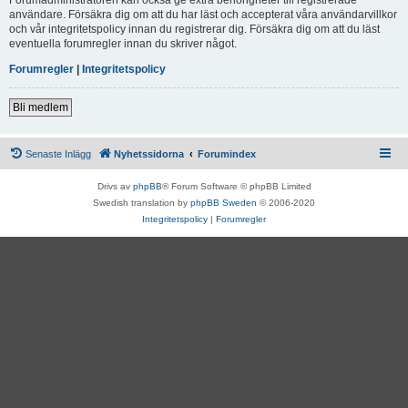
användare. Försäkra dig om att du har läst och accepterat våra användarvillkor
och vår integritetspolicy innan du registrerar dig. Försäkra dig om att du läst
eventuella forumregler innan du skriver något.
Forumregler
|
Integritetspolicy
Bli medlem
Senaste Inlägg
Nyhetssidorna
Forumindex
Drivs av
phpBB
® Forum Software © phpBB Limited
Swedish translation by
phpBB Sweden
© 2006-2020
Integritetspolicy
|
Forumregler