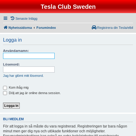
Tesla Club Sweden
Senaste Inlägg
Nyhetssidorna
Forumindex
Registrera din Tesla/elbil
Logga in
Användarnamn:
Lösenord:
Jag har glömt mitt lösenord.
Kom ihåg mig
Dölj att jag är online denna session.
BLI MEDLEM
För att logga in så måste du vara registrerad. Registreringen tar bara någon
minut men ger dig nya och utökade funktioner och möjligheter.
Forumadministratören kan också ge extra behörigheter till registrerade