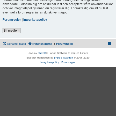
användare. Försäkra dig om att du har läst och accepterat våra användarvillkor
och vår integritetspolicy innan du registrerar dig. Försäkra dig om att du läst
eventuella forumregler innan du skriver något.
Forumregler
|
Integritetspolicy
Bli medlem
Senaste Inlägg
Nyhetssidorna
Forumindex
Drivs av
phpBB
® Forum Software © phpBB Limited
Swedish translation by
phpBB Sweden
© 2006-2020
Integritetspolicy
|
Forumregler