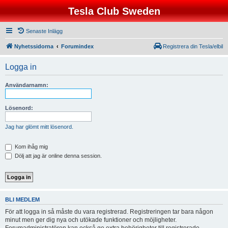
Tesla Club Sweden
Senaste Inlägg
Nyhetssidorna
Forumindex
Registrera din Tesla/elbil
Logga in
Användarnamn:
Lösenord:
Jag har glömt mitt lösenord.
Kom ihåg mig
Dölj att jag är online denna session.
BLI MEDLEM
För att logga in så måste du vara registrerad. Registreringen tar bara någon
minut men ger dig nya och utökade funktioner och möjligheter.
Forumadministratören kan också ge extra behörigheter till registrerade