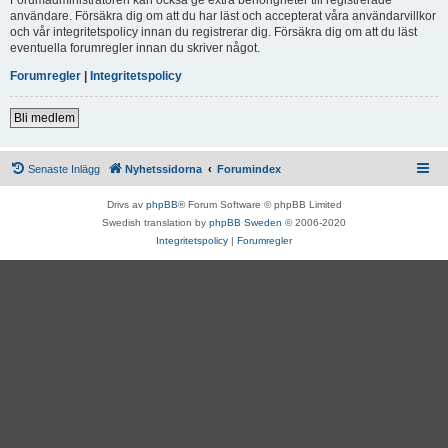
användare. Försäkra dig om att du har läst och accepterat våra användarvillkor
och vår integritetspolicy innan du registrerar dig. Försäkra dig om att du läst
eventuella forumregler innan du skriver något.
Forumregler
|
Integritetspolicy
Bli medlem
Senaste Inlägg
Nyhetssidorna
Forumindex
Drivs av
phpBB
® Forum Software © phpBB Limited
Swedish translation by
phpBB Sweden
© 2006-2020
Integritetspolicy
|
Forumregler