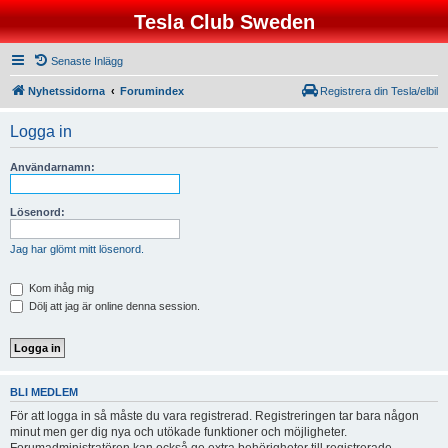
Tesla Club Sweden
Senaste Inlägg
Nyhetssidorna
Forumindex
Registrera din Tesla/elbil
Logga in
Användarnamn:
Lösenord:
Jag har glömt mitt lösenord.
Kom ihåg mig
Dölj att jag är online denna session.
BLI MEDLEM
För att logga in så måste du vara registrerad. Registreringen tar bara någon
minut men ger dig nya och utökade funktioner och möjligheter.
Forumadministratören kan också ge extra behörigheter till registrerade