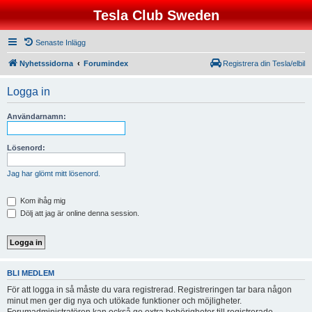
Tesla Club Sweden
Senaste Inlägg
Nyhetssidorna
Forumindex
Registrera din Tesla/elbil
Logga in
Användarnamn:
Lösenord:
Jag har glömt mitt lösenord.
Kom ihåg mig
Dölj att jag är online denna session.
BLI MEDLEM
För att logga in så måste du vara registrerad. Registreringen tar bara någon
minut men ger dig nya och utökade funktioner och möjligheter.
Forumadministratören kan också ge extra behörigheter till registrerade