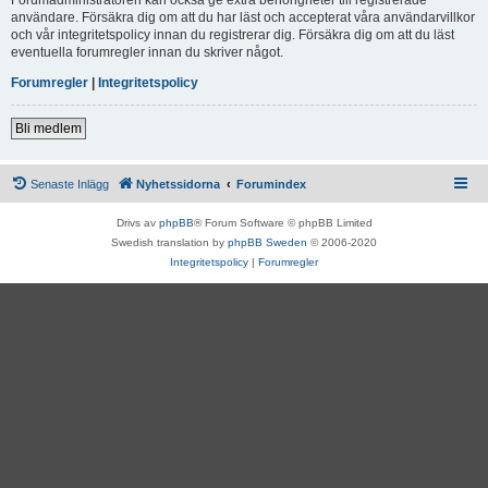
användare. Försäkra dig om att du har läst och accepterat våra användarvillkor
och vår integritetspolicy innan du registrerar dig. Försäkra dig om att du läst
eventuella forumregler innan du skriver något.
Forumregler
|
Integritetspolicy
Bli medlem
Senaste Inlägg
Nyhetssidorna
Forumindex
Drivs av
phpBB
® Forum Software © phpBB Limited
Swedish translation by
phpBB Sweden
© 2006-2020
Integritetspolicy
|
Forumregler