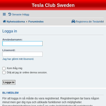
Tesla Club Sweden
Senaste Inlägg
Nyhetssidorna
Forumindex
Registrera din Tesla/elbil
Logga in
Användarnamn:
Lösenord:
Jag har glömt mitt lösenord.
Kom ihåg mig
Dölj att jag är online denna session.
BLI MEDLEM
För att logga in så måste du vara registrerad. Registreringen tar bara någon
minut men ger dig nya och utökade funktioner och möjligheter.
Forumadministratören kan också ge extra behörigheter till registrerade