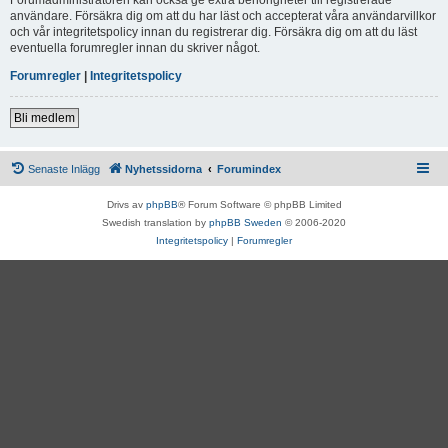
användare. Försäkra dig om att du har läst och accepterat våra användarvillkor
och vår integritetspolicy innan du registrerar dig. Försäkra dig om att du läst
eventuella forumregler innan du skriver något.
Forumregler
|
Integritetspolicy
Bli medlem
Senaste Inlägg
Nyhetssidorna
Forumindex
Drivs av
phpBB
® Forum Software © phpBB Limited
Swedish translation by
phpBB Sweden
© 2006-2020
Integritetspolicy
|
Forumregler