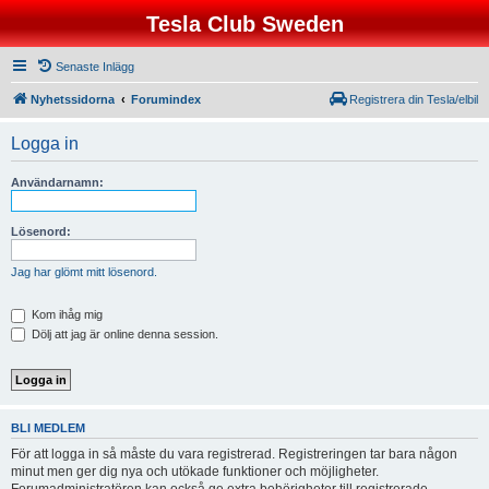
Tesla Club Sweden
Senaste Inlägg
Nyhetssidorna
Forumindex
Registrera din Tesla/elbil
Logga in
Användarnamn:
Lösenord:
Jag har glömt mitt lösenord.
Kom ihåg mig
Dölj att jag är online denna session.
BLI MEDLEM
För att logga in så måste du vara registrerad. Registreringen tar bara någon
minut men ger dig nya och utökade funktioner och möjligheter.
Forumadministratören kan också ge extra behörigheter till registrerade