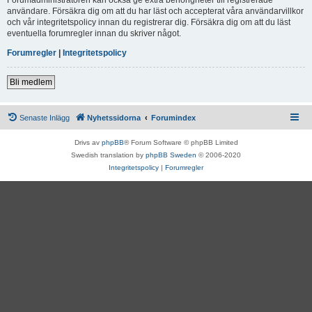
användare. Försäkra dig om att du har läst och accepterat våra användarvillkor
och vår integritetspolicy innan du registrerar dig. Försäkra dig om att du läst
eventuella forumregler innan du skriver något.
Forumregler
|
Integritetspolicy
Bli medlem
Senaste Inlägg
Nyhetssidorna
Forumindex
Drivs av
phpBB
® Forum Software © phpBB Limited
Swedish translation by
phpBB Sweden
© 2006-2020
Integritetspolicy
|
Forumregler