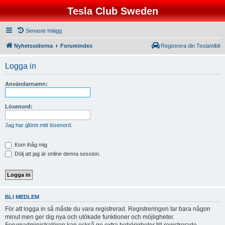
Tesla Club Sweden
Senaste Inlägg
Nyhetssidorna
Forumindex
Registrera din Tesla/elbil
Logga in
Användarnamn:
Lösenord:
Jag har glömt mitt lösenord.
Kom ihåg mig
Dölj att jag är online denna session.
BLI MEDLEM
För att logga in så måste du vara registrerad. Registreringen tar bara någon
minut men ger dig nya och utökade funktioner och möjligheter.
Forumadministratören kan också ge extra behörigheter till registrerade