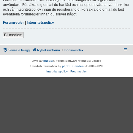
användare. Försäkra dig om att du har läst och accepterat våra användarvillkor
och vår integritetspolicy innan du registrerar dig. Försäkra dig om att du läst
eventuella forumregler innan du skriver något.
Forumregler
|
Integritetspolicy
Bli medlem
Senaste Inlägg
Nyhetssidorna
Forumindex
Drivs av
phpBB
® Forum Software © phpBB Limited
Swedish translation by
phpBB Sweden
© 2006-2020
Integritetspolicy
|
Forumregler