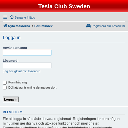
Tesla Club Sweden
Senaste Inlägg
Nyhetssidorna
Forumindex
Registrera din Tesla/elbil
Logga in
Användarnamn:
Lösenord:
Jag har glömt mitt lösenord.
Kom ihåg mig
Dölj att jag är online denna session.
BLI MEDLEM
För att logga in så måste du vara registrerad. Registreringen tar bara någon
minut men ger dig nya och utökade funktioner och möjligheter.
Forumadministratören kan också ge extra behörigheter till registrerade