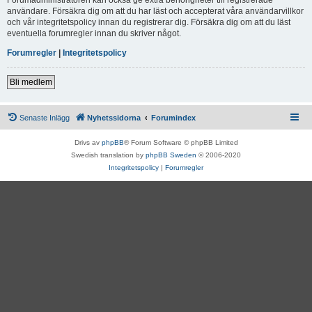
användare. Försäkra dig om att du har läst och accepterat våra användarvillkor
och vår integritetspolicy innan du registrerar dig. Försäkra dig om att du läst
eventuella forumregler innan du skriver något.
Forumregler
|
Integritetspolicy
Bli medlem
Senaste Inlägg
Nyhetssidorna
Forumindex
Drivs av
phpBB
® Forum Software © phpBB Limited
Swedish translation by
phpBB Sweden
© 2006-2020
Integritetspolicy
|
Forumregler