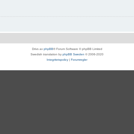
Drivs av
phpBB
® Forum Software © phpBB Limited
Swedish translation by
phpBB Sweden
© 2006-2020
Integritetspolicy
|
Forumregler