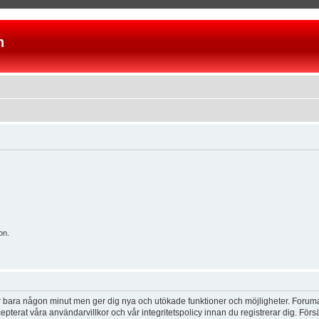
n
on.
tar bara någon minut men ger dig nya och utökade funktioner och möjligheter. Foruma
pterat våra användarvillkor och vår integritetspolicy innan du registrerar dig. Förs