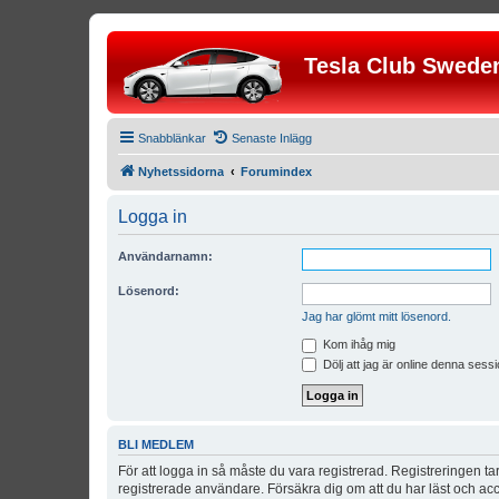
Tesla Club Swede
Snabblänkar
Senaste Inlägg
Nyhetssidorna
Forumindex
Logga in
Användarnamn:
Lösenord:
Jag har glömt mitt lösenord.
Kom ihåg mig
Dölj att jag är online denna sessi
BLI MEDLEM
För att logga in så måste du vara registrerad. Registreringen 
registrerade användare. Försäkra dig om att du har läst och acce