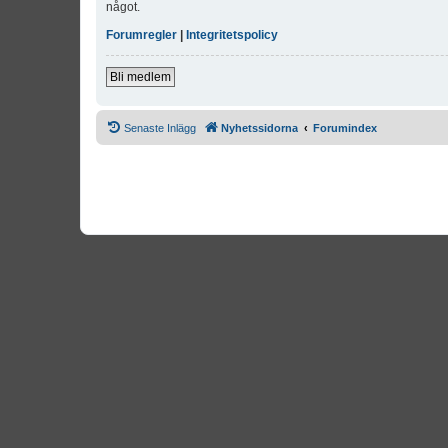
något.
Forumregler
|
Integritetspolicy
Bli medlem
Senaste Inlägg
Nyhetssidorna
Forumindex