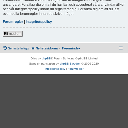
användare. Försäkra dig om att du har läst och accepterat våra användarvillkor
och vår integritetspolicy innan du registrerar dig. Försäkra dig om att du läst
eventuella forumregler innan du skriver något.
Forumregler
|
Integritetspolicy
Bli medlem
Senaste Inlägg
Nyhetssidorna
Forumindex
Drivs av
phpBB
® Forum Software © phpBB Limited
Swedish translation by
phpBB Sweden
© 2006-2020
Integritetspolicy
|
Forumregler