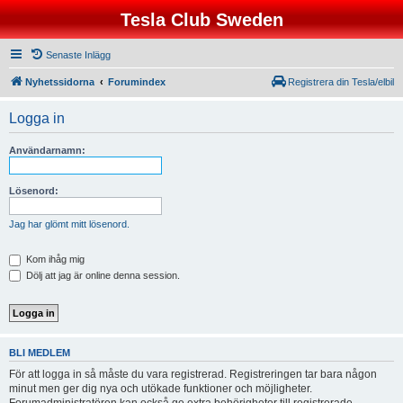
Tesla Club Sweden
Senaste Inlägg
Nyhetssidorna
Forumindex
Registrera din Tesla/elbil
Logga in
Användarnamn:
Lösenord:
Jag har glömt mitt lösenord.
Kom ihåg mig
Dölj att jag är online denna session.
BLI MEDLEM
För att logga in så måste du vara registrerad. Registreringen tar bara någon
minut men ger dig nya och utökade funktioner och möjligheter.
Forumadministratören kan också ge extra behörigheter till registrerade