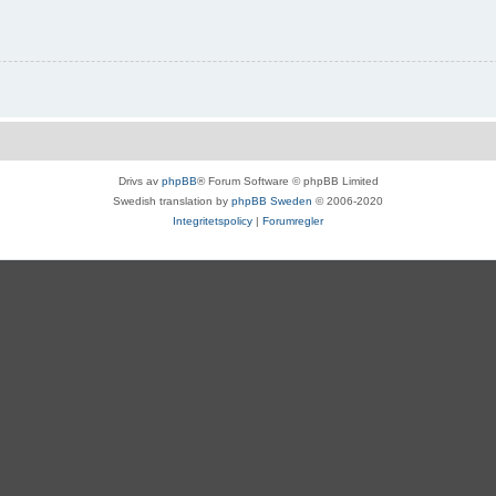
Drivs av
phpBB
® Forum Software © phpBB Limited
Swedish translation by
phpBB Sweden
© 2006-2020
Integritetspolicy
|
Forumregler