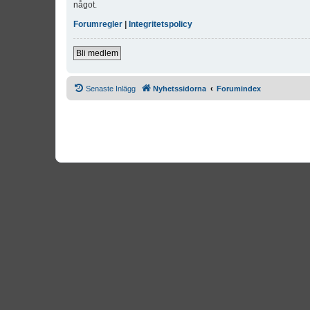
något.
Forumregler
|
Integritetspolicy
Bli medlem
Senaste Inlägg
Nyhetssidorna
Forumindex