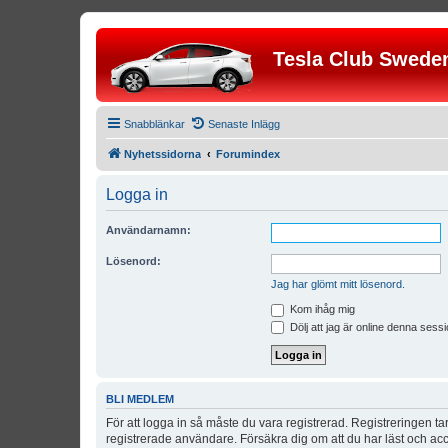
Tesla Club Swede
Snabblänkar
Senaste Inlägg
Nyhetssidorna
Forumindex
Logga in
Användarnamn:
Lösenord:
Jag har glömt mitt lösenord.
Kom ihåg mig
Dölj att jag är online denna sessi
BLI MEDLEM
För att logga in så måste du vara registrerad. Registreringen 
registrerade användare. Försäkra dig om att du har läst och acce