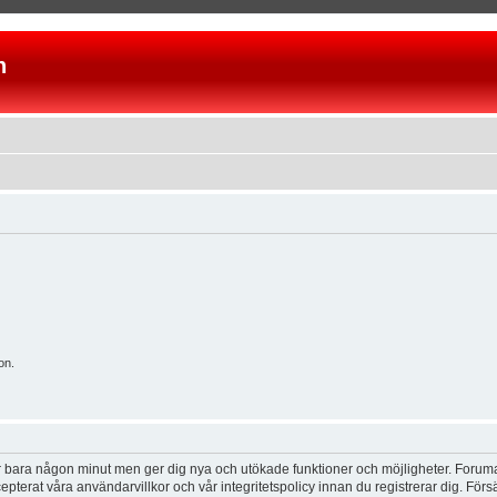
n
on.
tar bara någon minut men ger dig nya och utökade funktioner och möjligheter. Foruma
pterat våra användarvillkor och vår integritetspolicy innan du registrerar dig. Förs