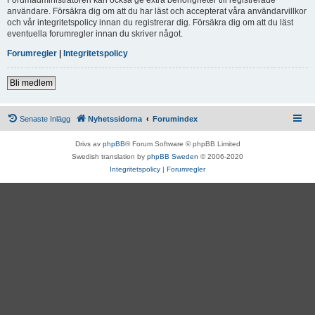
användare. Försäkra dig om att du har läst och accepterat våra användarvillkor
och vår integritetspolicy innan du registrerar dig. Försäkra dig om att du läst
eventuella forumregler innan du skriver något.
Forumregler
|
Integritetspolicy
Bli medlem
Senaste Inlägg
Nyhetssidorna
Forumindex
Drivs av
phpBB
® Forum Software © phpBB Limited
Swedish translation by
phpBB Sweden
© 2006-2020
Integritetspolicy
|
Forumregler