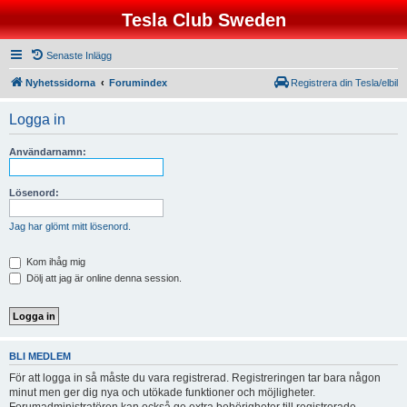
Tesla Club Sweden
Senaste Inlägg
Nyhetssidorna
Forumindex
Registrera din Tesla/elbil
Logga in
Användarnamn:
Lösenord:
Jag har glömt mitt lösenord.
Kom ihåg mig
Dölj att jag är online denna session.
BLI MEDLEM
För att logga in så måste du vara registrerad. Registreringen tar bara någon
minut men ger dig nya och utökade funktioner och möjligheter.
Forumadministratören kan också ge extra behörigheter till registrerade