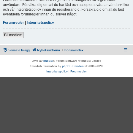
användare. Försäkra dig om att du har läst och accepterat våra användarvillkor
och vår integritetspolicy innan du registrerar dig. Försäkra dig om att du läst
eventuella forumregler innan du skriver något.
Forumregler
|
Integritetspolicy
Bli medlem
Senaste Inlägg
Nyhetssidorna
Forumindex
Drivs av
phpBB
® Forum Software © phpBB Limited
Swedish translation by
phpBB Sweden
© 2006-2020
Integritetspolicy
|
Forumregler