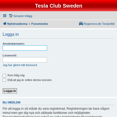
Tesla Club Sweden
Senaste Inlägg
Nyhetssidorna
Forumindex
Registrera din Tesla/elbil
Logga in
Användarnamn:
Lösenord:
Jag har glömt mitt lösenord.
Kom ihåg mig
Dölj att jag är online denna session.
BLI MEDLEM
För att logga in så måste du vara registrerad. Registreringen tar bara någon
minut men ger dig nya och utökade funktioner och möjligheter.
Forumadministratören kan också ge extra behörigheter till registrerade