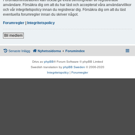
användare. Försäkra dig om att du har läst och accepterat våra användarvillkor
och vår integritetspolicy innan du registrerar dig. Försäkra dig om att du läst
eventuella forumregler innan du skriver något.
Forumregler
|
Integritetspolicy
Bli medlem
Senaste Inlägg
Nyhetssidorna
Forumindex
Drivs av
phpBB
® Forum Software © phpBB Limited
Swedish translation by
phpBB Sweden
© 2006-2020
Integritetspolicy
|
Forumregler