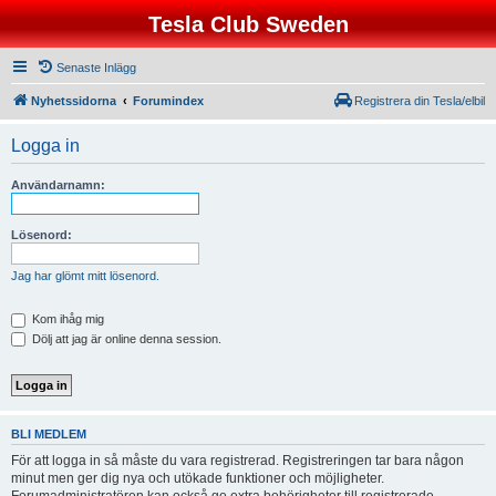
Tesla Club Sweden
Senaste Inlägg
Nyhetssidorna
Forumindex
Registrera din Tesla/elbil
Logga in
Användarnamn:
Lösenord:
Jag har glömt mitt lösenord.
Kom ihåg mig
Dölj att jag är online denna session.
BLI MEDLEM
För att logga in så måste du vara registrerad. Registreringen tar bara någon
minut men ger dig nya och utökade funktioner och möjligheter.
Forumadministratören kan också ge extra behörigheter till registrerade