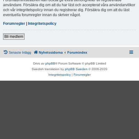
användare. Försäkra dig om att du har läst och accepterat våra användarvillkor
och vår integritetspolicy innan du registrerar dig. Försäkra dig om att du läst
eventuella forumregler innan du skriver något.
Forumregler
|
Integritetspolicy
Bli medlem
Senaste Inlägg
Nyhetssidorna
Forumindex
Drivs av
phpBB
® Forum Software © phpBB Limited
Swedish translation by
phpBB Sweden
© 2006-2020
Integritetspolicy
|
Forumregler