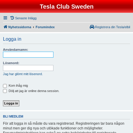
Tesla Club Sweden
Senaste Inlägg
Nyhetssidorna
Forumindex
Registrera din Tesla/elbil
Logga in
Användarnamn:
Lösenord:
Jag har glömt mitt lösenord.
Kom ihåg mig
Dölj att jag är online denna session.
BLI MEDLEM
För att logga in så måste du vara registrerad. Registreringen tar bara någon
minut men ger dig nya och utökade funktioner och möjligheter.
Forumadministratören kan också ge extra behörigheter till registrerade