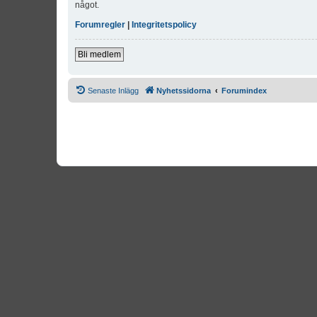
något.
Forumregler
|
Integritetspolicy
Bli medlem
Senaste Inlägg
Nyhetssidorna
Forumindex