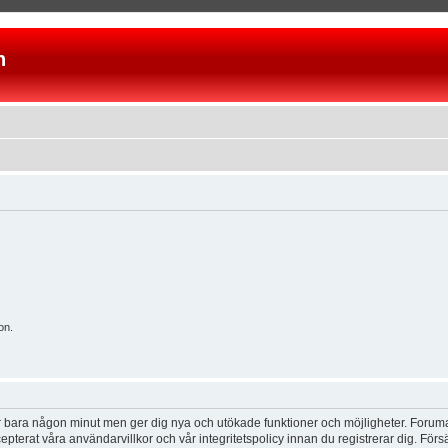
n
on.
tar bara någon minut men ger dig nya och utökade funktioner och möjligheter. Foruma
pterat våra användarvillkor och vår integritetspolicy innan du registrerar dig. Förs