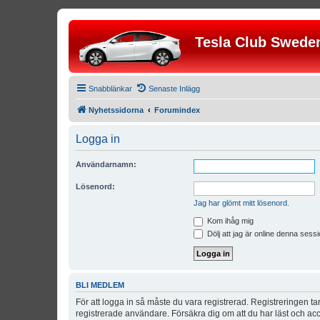
Tesla Club Swede
Snabblänkar
Senaste Inlägg
Nyhetssidorna
Forumindex
Logga in
Användarnamn:
Lösenord:
Jag har glömt mitt lösenord.
Kom ihåg mig
Dölj att jag är online denna sessi
BLI MEDLEM
För att logga in så måste du vara registrerad. Registreringen 
registrerade användare. Försäkra dig om att du har läst och acce