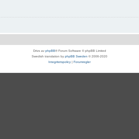
Drivs av
phpBB
® Forum Software © phpBB Limited
Swedish translation by
phpBB Sweden
© 2006-2020
Integritetspolicy
|
Forumregler