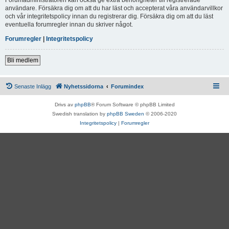
användare. Försäkra dig om att du har läst och accepterat våra användarvillkor
och vår integritetspolicy innan du registrerar dig. Försäkra dig om att du läst
eventuella forumregler innan du skriver något.
Forumregler
|
Integritetspolicy
Bli medlem
Senaste Inlägg
Nyhetssidorna
Forumindex
Drivs av
phpBB
® Forum Software © phpBB Limited
Swedish translation by
phpBB Sweden
© 2006-2020
Integritetspolicy
|
Forumregler