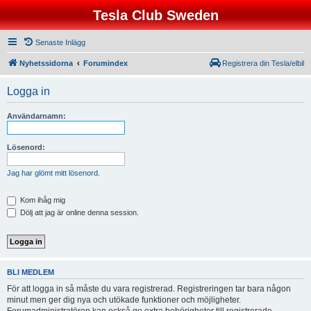
Tesla Club Sweden
Senaste Inlägg
Nyhetssidorna
Forumindex
Registrera din Tesla/elbil
Logga in
Användarnamn:
Lösenord:
Jag har glömt mitt lösenord.
Kom ihåg mig
Dölj att jag är online denna session.
BLI MEDLEM
För att logga in så måste du vara registrerad. Registreringen tar bara någon
minut men ger dig nya och utökade funktioner och möjligheter.
Forumadministratören kan också ge extra behörigheter till registrerade