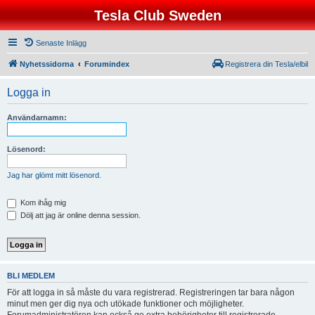
Tesla Club Sweden
Senaste Inlägg
Nyhetssidorna
Forumindex
Registrera din Tesla/elbil
Logga in
Användarnamn:
Lösenord:
Jag har glömt mitt lösenord.
Kom ihåg mig
Dölj att jag är online denna session.
BLI MEDLEM
För att logga in så måste du vara registrerad. Registreringen tar bara någon
minut men ger dig nya och utökade funktioner och möjligheter.
Forumadministratören kan också ge extra behörigheter till registrerade