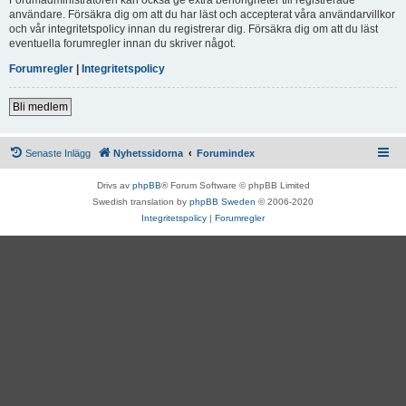
användare. Försäkra dig om att du har läst och accepterat våra användarvillkor
och vår integritetspolicy innan du registrerar dig. Försäkra dig om att du läst
eventuella forumregler innan du skriver något.
Forumregler
|
Integritetspolicy
Bli medlem
Senaste Inlägg
Nyhetssidorna
Forumindex
Drivs av
phpBB
® Forum Software © phpBB Limited
Swedish translation by
phpBB Sweden
© 2006-2020
Integritetspolicy
|
Forumregler