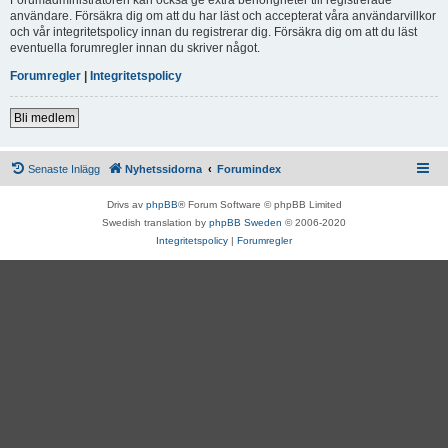
användare. Försäkra dig om att du har läst och accepterat våra användarvillkor
och vår integritetspolicy innan du registrerar dig. Försäkra dig om att du läst
eventuella forumregler innan du skriver något.
Forumregler
|
Integritetspolicy
Bli medlem
Senaste Inlägg
Nyhetssidorna
Forumindex
Drivs av
phpBB
® Forum Software © phpBB Limited
Swedish translation by
phpBB Sweden
© 2006-2020
Integritetspolicy
|
Forumregler