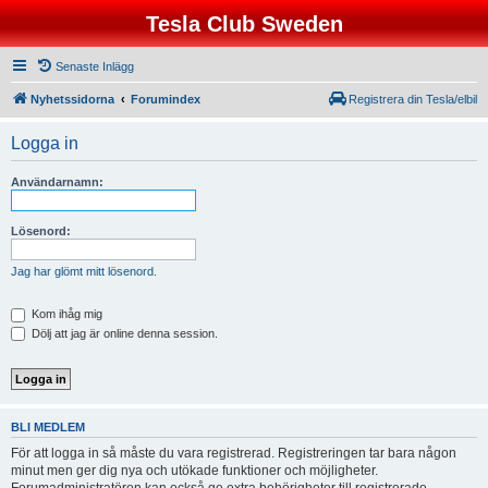
Tesla Club Sweden
Senaste Inlägg
Nyhetssidorna
Forumindex
Registrera din Tesla/elbil
Logga in
Användarnamn:
Lösenord:
Jag har glömt mitt lösenord.
Kom ihåg mig
Dölj att jag är online denna session.
BLI MEDLEM
För att logga in så måste du vara registrerad. Registreringen tar bara någon
minut men ger dig nya och utökade funktioner och möjligheter.
Forumadministratören kan också ge extra behörigheter till registrerade