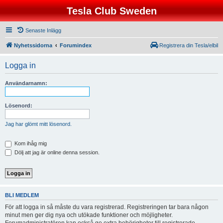
Tesla Club Sweden
Senaste Inlägg
Nyhetssidorna
Forumindex
Registrera din Tesla/elbil
Logga in
Användarnamn:
Lösenord:
Jag har glömt mitt lösenord.
Kom ihåg mig
Dölj att jag är online denna session.
BLI MEDLEM
För att logga in så måste du vara registrerad. Registreringen tar bara någon
minut men ger dig nya och utökade funktioner och möjligheter.
Forumadministratören kan också ge extra behörigheter till registrerade