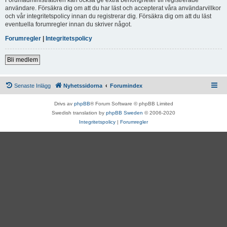
användare. Försäkra dig om att du har läst och accepterat våra användarvillkor
och vår integritetspolicy innan du registrerar dig. Försäkra dig om att du läst
eventuella forumregler innan du skriver något.
Forumregler
|
Integritetspolicy
Bli medlem
Senaste Inlägg
Nyhetssidorna
Forumindex
Drivs av
phpBB
® Forum Software © phpBB Limited
Swedish translation by
phpBB Sweden
© 2006-2020
Integritetspolicy
|
Forumregler