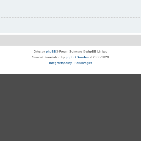
Drivs av
phpBB
® Forum Software © phpBB Limited
Swedish translation by
phpBB Sweden
© 2006-2020
Integritetspolicy
|
Forumregler