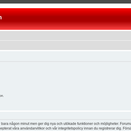
n
on.
tar bara någon minut men ger dig nya och utökade funktioner och möjligheter. Foruma
pterat våra användarvillkor och vår integritetspolicy innan du registrerar dig. Förs