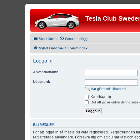
Tesla Club Swede
Snabblänkar
Senaste Inlägg
Nyhetssidorna
Forumindex
Logga in
Användarnamn:
Lösenord:
Jag har glömt mitt lösenord.
Kom ihåg mig
Dölj att jag är online denna sessi
BLI MEDLEM
För att logga in så måste du vara registrerad. Registreringen 
registrerade användare. Försäkra dig om att du har läst och acce