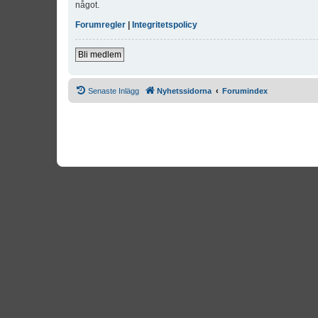
något.
Forumregler
|
Integritetspolicy
Bli medlem
Senaste Inlägg
Nyhetssidorna
Forumindex