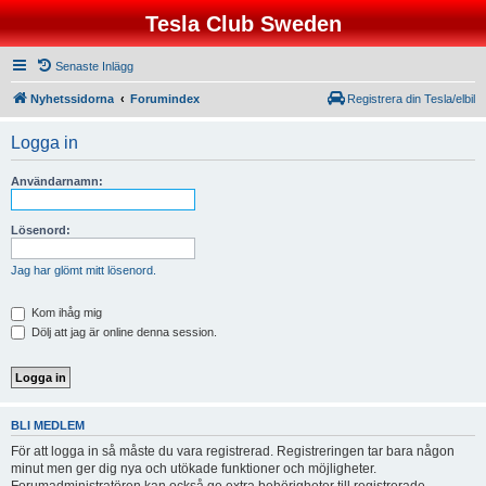
Tesla Club Sweden
Senaste Inlägg
Nyhetssidorna
Forumindex
Registrera din Tesla/elbil
Logga in
Användarnamn:
Lösenord:
Jag har glömt mitt lösenord.
Kom ihåg mig
Dölj att jag är online denna session.
BLI MEDLEM
För att logga in så måste du vara registrerad. Registreringen tar bara någon
minut men ger dig nya och utökade funktioner och möjligheter.
Forumadministratören kan också ge extra behörigheter till registrerade