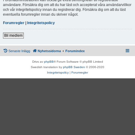
användare. Försäkra dig om att du har läst och accepterat våra användarvillkor
och vår integritetspolicy innan du registrerar dig. Försäkra dig om att du läst
eventuella forumregler innan du skriver något.
Forumregler
|
Integritetspolicy
Bli medlem
Senaste Inlägg
Nyhetssidorna
Forumindex
Drivs av
phpBB
® Forum Software © phpBB Limited
Swedish translation by
phpBB Sweden
© 2006-2020
Integritetspolicy
|
Forumregler