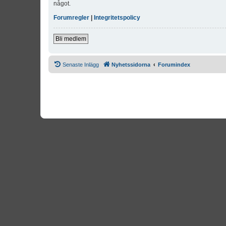
något.
Forumregler
|
Integritetspolicy
Bli medlem
Senaste Inlägg
Nyhetssidorna
Forumindex