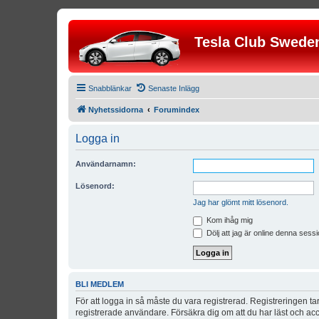
Tesla Club Swede
Snabblänkar
Senaste Inlägg
Nyhetssidorna
Forumindex
Logga in
Användarnamn:
Lösenord:
Jag har glömt mitt lösenord.
Kom ihåg mig
Dölj att jag är online denna sessi
BLI MEDLEM
För att logga in så måste du vara registrerad. Registreringen 
registrerade användare. Försäkra dig om att du har läst och acce