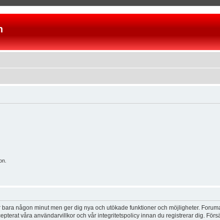
n
on.
tar bara någon minut men ger dig nya och utökade funktioner och möjligheter. Foruma
pterat våra användarvillkor och vår integritetspolicy innan du registrerar dig. Förs