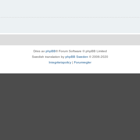
Drivs av
phpBB
® Forum Software © phpBB Limited
Swedish translation by
phpBB Sweden
© 2006-2020
Integritetspolicy
|
Forumregler