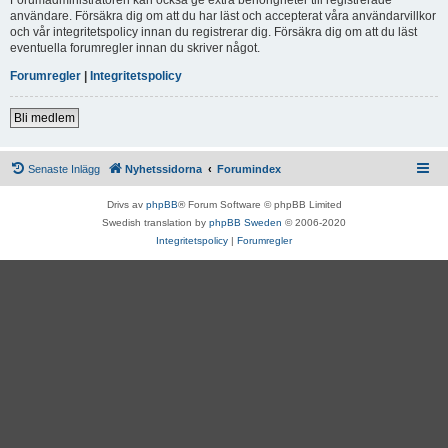
användare. Försäkra dig om att du har läst och accepterat våra användarvillkor
och vår integritetspolicy innan du registrerar dig. Försäkra dig om att du läst
eventuella forumregler innan du skriver något.
Forumregler
|
Integritetspolicy
Bli medlem
Senaste Inlägg
Nyhetssidorna
Forumindex
Drivs av
phpBB
® Forum Software © phpBB Limited
Swedish translation by
phpBB Sweden
© 2006-2020
Integritetspolicy
|
Forumregler