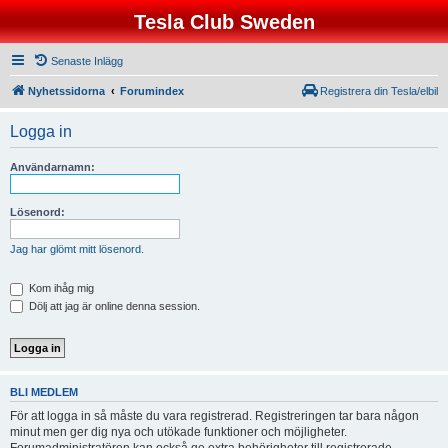
Tesla Club Sweden
Senaste Inlägg
Nyhetssidorna
Forumindex
Registrera din Tesla/elbil
Logga in
Användarnamn:
Lösenord:
Jag har glömt mitt lösenord.
Kom ihåg mig
Dölj att jag är online denna session.
BLI MEDLEM
För att logga in så måste du vara registrerad. Registreringen tar bara någon
minut men ger dig nya och utökade funktioner och möjligheter.
Forumadministratören kan också ge extra behörigheter till registrerade