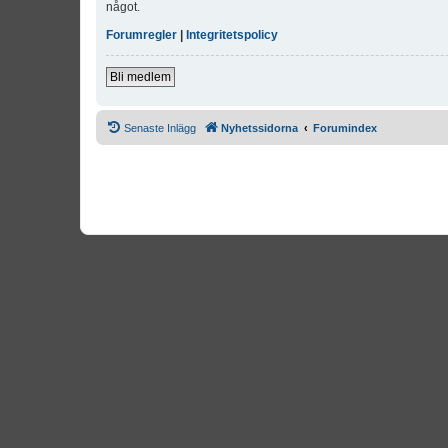
något.
Forumregler
|
Integritetspolicy
Bli medlem
Senaste Inlägg
Nyhetssidorna
Forumindex