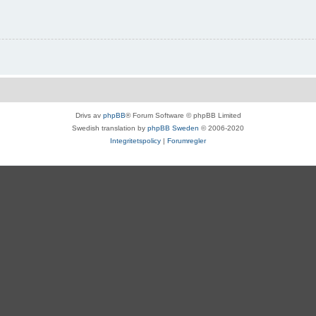
Drivs av
phpBB
® Forum Software © phpBB Limited
Swedish translation by
phpBB Sweden
© 2006-2020
Integritetspolicy
|
Forumregler