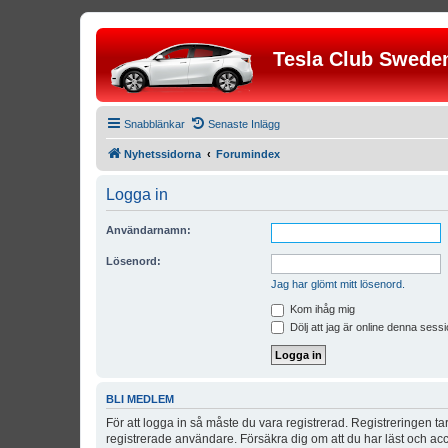
Tesla Club Swede
Snabblänkar
Senaste Inlägg
Nyhetssidorna
Forumindex
Logga in
Användarnamn:
Lösenord:
Jag har glömt mitt lösenord.
Kom ihåg mig
Dölj att jag är online denna sessi
BLI MEDLEM
För att logga in så måste du vara registrerad. Registreringen 
registrerade användare. Försäkra dig om att du har läst och acce