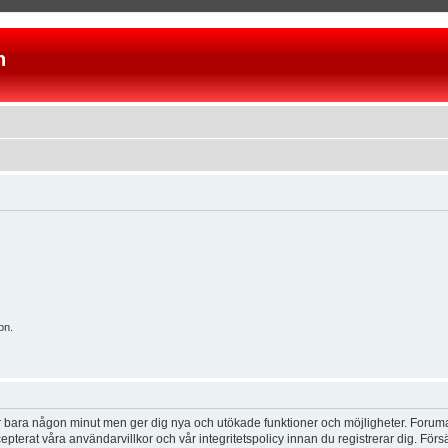
n
on.
tar bara någon minut men ger dig nya och utökade funktioner och möjligheter. Foruma
pterat våra användarvillkor och vår integritetspolicy innan du registrerar dig. Förs