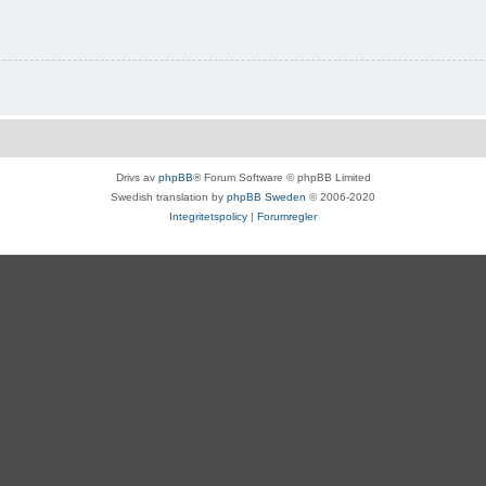
Drivs av
phpBB
® Forum Software © phpBB Limited
Swedish translation by
phpBB Sweden
© 2006-2020
Integritetspolicy
|
Forumregler