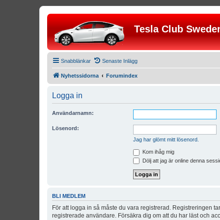
Tesla Club Swede
Snabblänkar
Senaste Inlägg
Nyhetssidorna
Forumindex
Logga in
Användarnamn:
Lösenord:
Jag har glömt mitt lösenord.
Kom ihåg mig
Dölj att jag är online denna sessi
BLI MEDLEM
För att logga in så måste du vara registrerad. Registreringen 
registrerade användare. Försäkra dig om att du har läst och acce