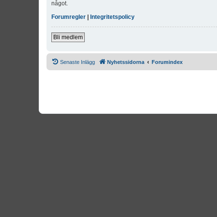
något.
Forumregler
|
Integritetspolicy
Bli medlem
Senaste Inlägg
Nyhetssidorna
Forumindex