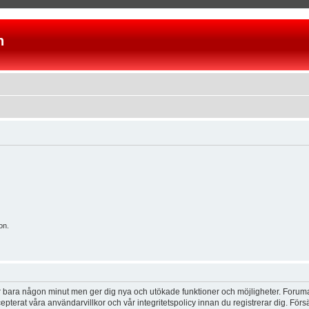
n
on.
tar bara någon minut men ger dig nya och utökade funktioner och möjligheter. Foruma
pterat våra användarvillkor och vår integritetspolicy innan du registrerar dig. Förs