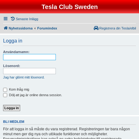
Tesla Club Sweden
Senaste Inlägg
Nyhetssidorna
Forumindex
Registrera din Tesla/elbil
Logga in
Användarnamn:
Lösenord:
Jag har glömt mitt lösenord.
Kom ihåg mig
Dölj att jag är online denna session.
BLI MEDLEM
För att logga in så måste du vara registrerad. Registreringen tar bara någon
minut men ger dig nya och utökade funktioner och möjligheter.
Forumadministratören kan också ge extra behörigheter till registrerade