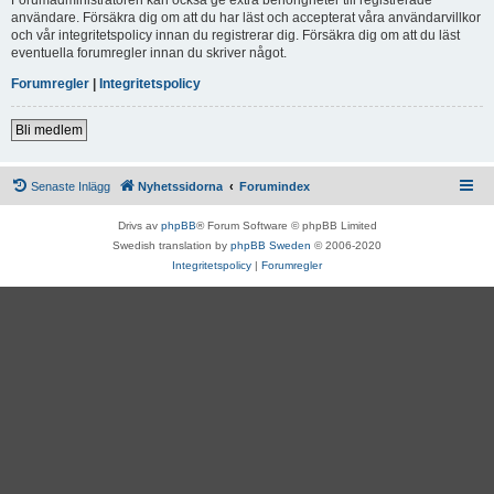
användare. Försäkra dig om att du har läst och accepterat våra användarvillkor
och vår integritetspolicy innan du registrerar dig. Försäkra dig om att du läst
eventuella forumregler innan du skriver något.
Forumregler
|
Integritetspolicy
Bli medlem
Senaste Inlägg
Nyhetssidorna
Forumindex
Drivs av
phpBB
® Forum Software © phpBB Limited
Swedish translation by
phpBB Sweden
© 2006-2020
Integritetspolicy
|
Forumregler