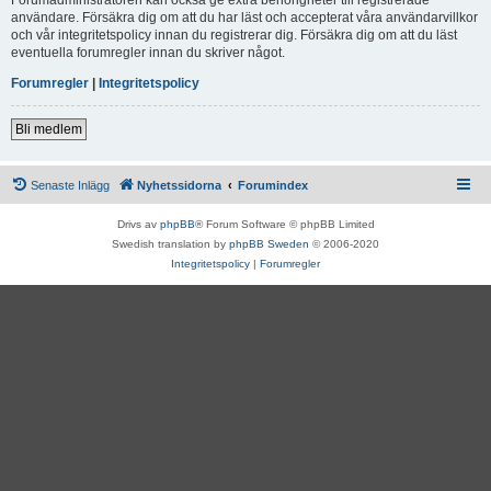
användare. Försäkra dig om att du har läst och accepterat våra användarvillkor
och vår integritetspolicy innan du registrerar dig. Försäkra dig om att du läst
eventuella forumregler innan du skriver något.
Forumregler
|
Integritetspolicy
Bli medlem
Senaste Inlägg
Nyhetssidorna
Forumindex
Drivs av
phpBB
® Forum Software © phpBB Limited
Swedish translation by
phpBB Sweden
© 2006-2020
Integritetspolicy
|
Forumregler