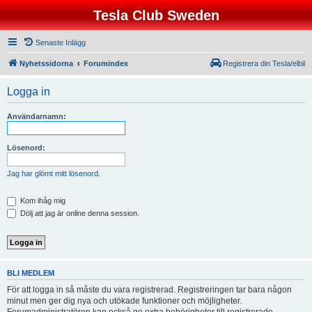
Tesla Club Sweden
Senaste Inlägg
Nyhetssidorna
Forumindex
Registrera din Tesla/elbil
Logga in
Användarnamn:
Lösenord:
Jag har glömt mitt lösenord.
Kom ihåg mig
Dölj att jag är online denna session.
BLI MEDLEM
För att logga in så måste du vara registrerad. Registreringen tar bara någon
minut men ger dig nya och utökade funktioner och möjligheter.
Forumadministratören kan också ge extra behörigheter till registrerade