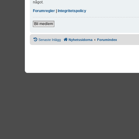
något.
Forumregler
|
Integritetspolicy
Bli medlem
Senaste Inlägg
Nyhetssidorna
Forumindex