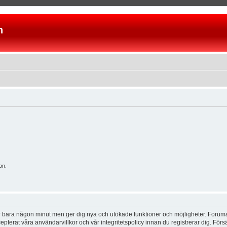
n
on.
tar bara någon minut men ger dig nya och utökade funktioner och möjligheter. Foruma
pterat våra användarvillkor och vår integritetspolicy innan du registrerar dig. Förs