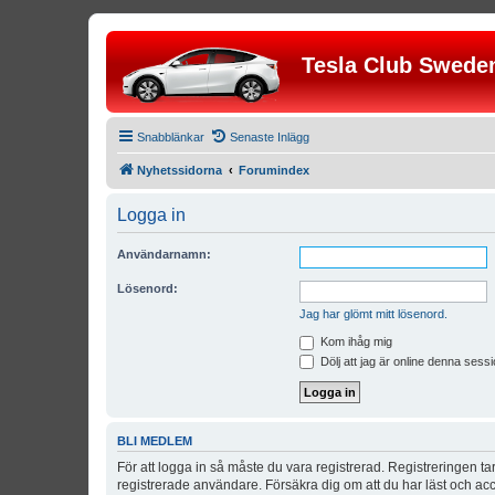
Tesla Club Swede
Snabblänkar
Senaste Inlägg
Nyhetssidorna
Forumindex
Logga in
Användarnamn:
Lösenord:
Jag har glömt mitt lösenord.
Kom ihåg mig
Dölj att jag är online denna sessi
BLI MEDLEM
För att logga in så måste du vara registrerad. Registreringen 
registrerade användare. Försäkra dig om att du har läst och acce