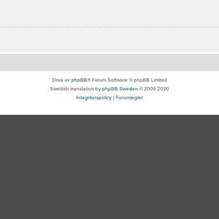
Drivs av
phpBB
® Forum Software © phpBB Limited
Swedish translation by
phpBB Sweden
© 2006-2020
Integritetspolicy
|
Forumregler