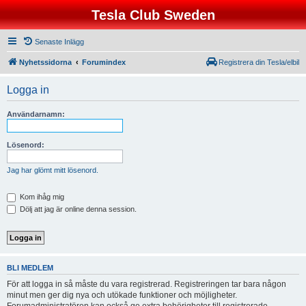
Tesla Club Sweden
Senaste Inlägg
Nyhetssidorna
Forumindex
Registrera din Tesla/elbil
Logga in
Användarnamn:
Lösenord:
Jag har glömt mitt lösenord.
Kom ihåg mig
Dölj att jag är online denna session.
BLI MEDLEM
För att logga in så måste du vara registrerad. Registreringen tar bara någon
minut men ger dig nya och utökade funktioner och möjligheter.
Forumadministratören kan också ge extra behörigheter till registrerade