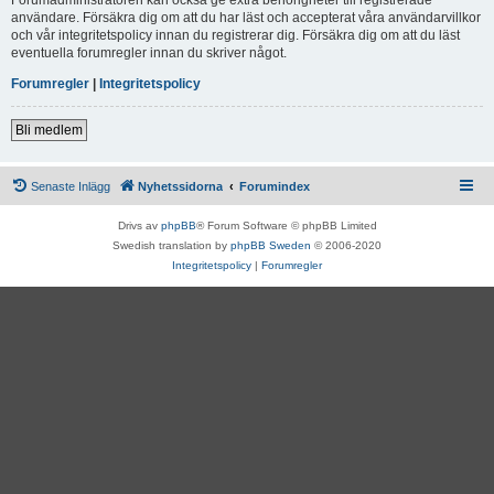
användare. Försäkra dig om att du har läst och accepterat våra användarvillkor
och vår integritetspolicy innan du registrerar dig. Försäkra dig om att du läst
eventuella forumregler innan du skriver något.
Forumregler
|
Integritetspolicy
Bli medlem
Senaste Inlägg
Nyhetssidorna
Forumindex
Drivs av
phpBB
® Forum Software © phpBB Limited
Swedish translation by
phpBB Sweden
© 2006-2020
Integritetspolicy
|
Forumregler