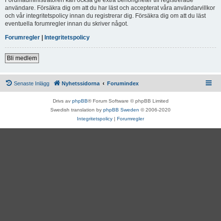
användare. Försäkra dig om att du har läst och accepterat våra användarvillkor
och vår integritetspolicy innan du registrerar dig. Försäkra dig om att du läst
eventuella forumregler innan du skriver något.
Forumregler
|
Integritetspolicy
Bli medlem
Senaste Inlägg
Nyhetssidorna
Forumindex
Drivs av
phpBB
® Forum Software © phpBB Limited
Swedish translation by
phpBB Sweden
© 2006-2020
Integritetspolicy
|
Forumregler