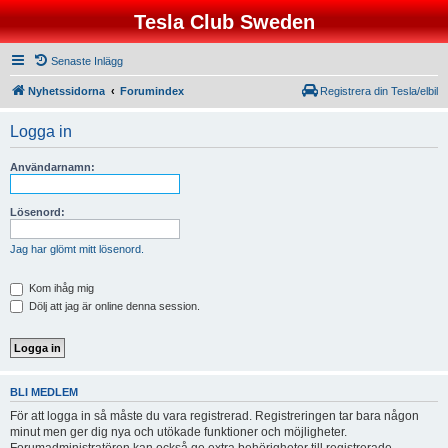
Tesla Club Sweden
Senaste Inlägg
Nyhetssidorna
Forumindex
Registrera din Tesla/elbil
Logga in
Användarnamn:
Lösenord:
Jag har glömt mitt lösenord.
Kom ihåg mig
Dölj att jag är online denna session.
BLI MEDLEM
För att logga in så måste du vara registrerad. Registreringen tar bara någon
minut men ger dig nya och utökade funktioner och möjligheter.
Forumadministratören kan också ge extra behörigheter till registrerade