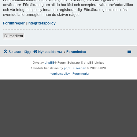
användare. Försäkra dig om att du har läst och accepterat våra användarvillkor
och vår integritetspolicy innan du registrerar dig. Försäkra dig om att du läst
eventuella forumregler innan du skriver något.
Forumregler
|
Integritetspolicy
Bli medlem
Senaste Inlägg
Nyhetssidorna
Forumindex
Drivs av
phpBB
® Forum Software © phpBB Limited
Swedish translation by
phpBB Sweden
© 2006-2020
Integritetspolicy
|
Forumregler