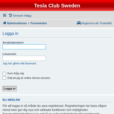
Tesla Club Sweden
Senaste Inlägg
Nyhetssidorna
Forumindex
Registrera din Tesla/elbil
Logga in
Användarnamn:
Lösenord:
Jag har glömt mitt lösenord.
Kom ihåg mig
Dölj att jag är online denna session.
BLI MEDLEM
För att logga in så måste du vara registrerad. Registreringen tar bara någon
minut men ger dig nya och utökade funktioner och möjligheter.
Forumadministratören kan också ge extra behörigheter till registrerade