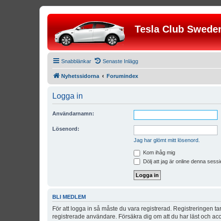
Tesla Club Swede
Snabblänkar
Senaste Inlägg
Nyhetssidorna
Forumindex
Logga in
Användarnamn:
Lösenord:
Jag har glömt mitt lösenord.
Kom ihåg mig
Dölj att jag är online denna sessi
BLI MEDLEM
För att logga in så måste du vara registrerad. Registreringen 
registrerade användare. Försäkra dig om att du har läst och acce