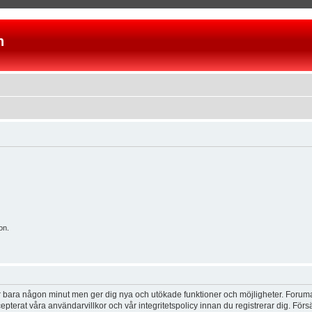
n
on.
tar bara någon minut men ger dig nya och utökade funktioner och möjligheter. Foruma
pterat våra användarvillkor och vår integritetspolicy innan du registrerar dig. Förs