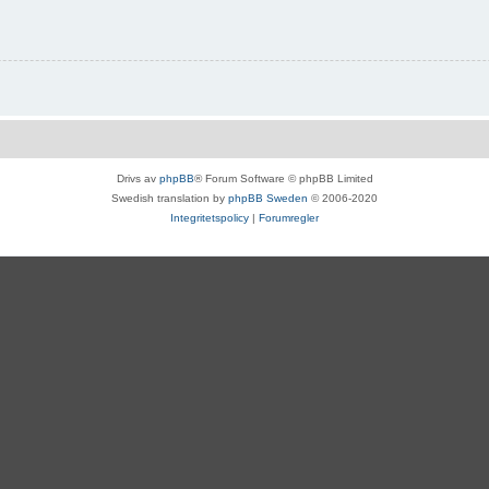
Drivs av
phpBB
® Forum Software © phpBB Limited
Swedish translation by
phpBB Sweden
© 2006-2020
Integritetspolicy
|
Forumregler