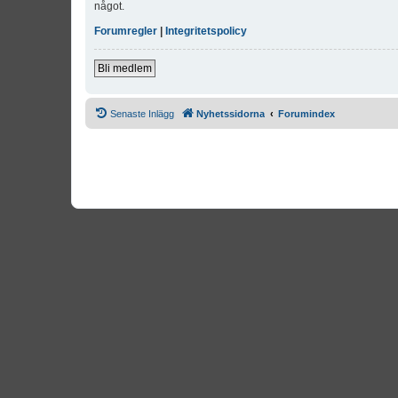
något.
Forumregler
|
Integritetspolicy
Bli medlem
Senaste Inlägg
Nyhetssidorna
Forumindex