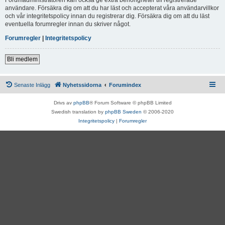
användare. Försäkra dig om att du har läst och accepterat våra användarvillkor
och vår integritetspolicy innan du registrerar dig. Försäkra dig om att du läst
eventuella forumregler innan du skriver något.
Forumregler
|
Integritetspolicy
Bli medlem
Senaste Inlägg
Nyhetssidorna
Forumindex
Drivs av
phpBB
® Forum Software © phpBB Limited
Swedish translation by
phpBB Sweden
© 2006-2020
Integritetspolicy
|
Forumregler