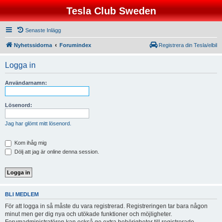
Tesla Club Sweden
Senaste Inlägg
Nyhetssidorna
Forumindex
Registrera din Tesla/elbil
Logga in
Användarnamn:
Lösenord:
Jag har glömt mitt lösenord.
Kom ihåg mig
Dölj att jag är online denna session.
BLI MEDLEM
För att logga in så måste du vara registrerad. Registreringen tar bara någon
minut men ger dig nya och utökade funktioner och möjligheter.
Forumadministratören kan också ge extra behörigheter till registrerade