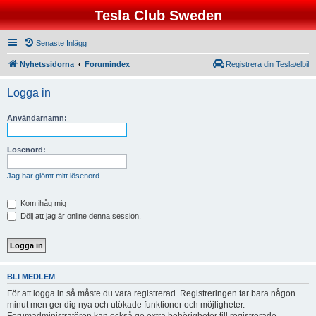
Tesla Club Sweden
Senaste Inlägg
Nyhetssidorna
Forumindex
Registrera din Tesla/elbil
Logga in
Användarnamn:
Lösenord:
Jag har glömt mitt lösenord.
Kom ihåg mig
Dölj att jag är online denna session.
BLI MEDLEM
För att logga in så måste du vara registrerad. Registreringen tar bara någon
minut men ger dig nya och utökade funktioner och möjligheter.
Forumadministratören kan också ge extra behörigheter till registrerade