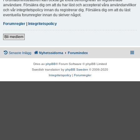
användare. Försäkra dig om att du har läst och accepterat våra användarvillkor
och vår integritetspolicy innan du registrerar dig. Försäkra dig om att du läst
eventuella forumregler innan du skriver något.
Forumregler
|
Integritetspolicy
Bli medlem
Senaste Inlägg
Nyhetssidorna
Forumindex
Drivs av
phpBB
® Forum Software © phpBB Limited
Swedish translation by
phpBB Sweden
© 2006-2020
Integritetspolicy
|
Forumregler