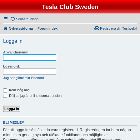
Tesla Club Sweden
Senaste Inlägg
Nyhetssidorna
Forumindex
Registrera din Tesla/elbil
Logga in
Användarnamn:
Lösenord:
Jag har glömt mitt lösenord.
Kom ihåg mig
Dölj att jag är online denna session.
BLI MEDLEM
För att logga in så måste du vara registrerad. Registreringen tar bara någon
minut men ger dig nya och utökade funktioner och möjligheter.
Forumadministratören kan också ge extra behörigheter till registrerade