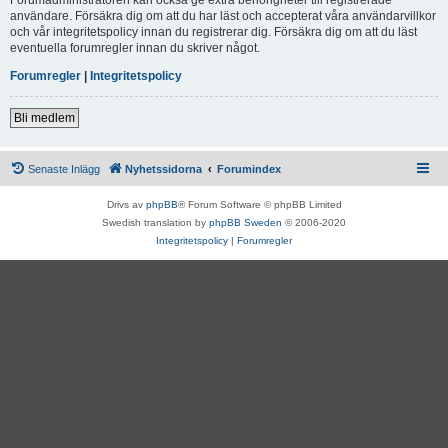
användare. Försäkra dig om att du har läst och accepterat våra användarvillkor
och vår integritetspolicy innan du registrerar dig. Försäkra dig om att du läst
eventuella forumregler innan du skriver något.
Forumregler
|
Integritetspolicy
Bli medlem
Senaste Inlägg
Nyhetssidorna
Forumindex
Drivs av
phpBB
® Forum Software © phpBB Limited
Swedish translation by
phpBB Sweden
© 2006-2020
Integritetspolicy
|
Forumregler