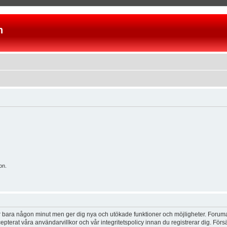
n
on.
tar bara någon minut men ger dig nya och utökade funktioner och möjligheter. Foruma
pterat våra användarvillkor och vår integritetspolicy innan du registrerar dig. Förs