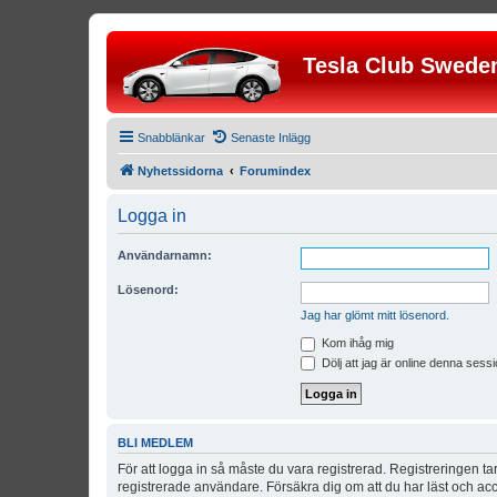
Tesla Club Swede
Snabblänkar
Senaste Inlägg
Nyhetssidorna
Forumindex
Logga in
Användarnamn:
Lösenord:
Jag har glömt mitt lösenord.
Kom ihåg mig
Dölj att jag är online denna sessi
BLI MEDLEM
För att logga in så måste du vara registrerad. Registreringen 
registrerade användare. Försäkra dig om att du har läst och acce