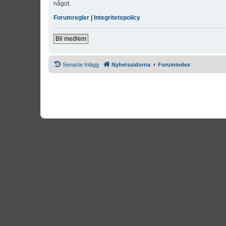
något.
Forumregler
|
Integritetspolicy
Bli medlem
Senaste Inlägg
Nyhetssidorna
Forumindex