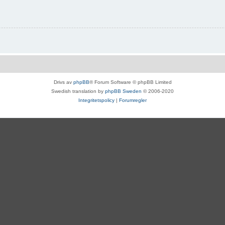
Drivs av
phpBB
® Forum Software © phpBB Limited
Swedish translation by
phpBB Sweden
© 2006-2020
Integritetspolicy
|
Forumregler