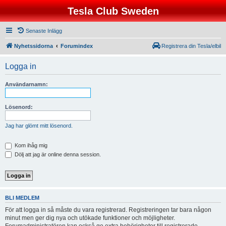
Tesla Club Sweden
Senaste Inlägg
Nyhetssidorna
Forumindex
Registrera din Tesla/elbil
Logga in
Användarnamn:
Lösenord:
Jag har glömt mitt lösenord.
Kom ihåg mig
Dölj att jag är online denna session.
BLI MEDLEM
För att logga in så måste du vara registrerad. Registreringen tar bara någon
minut men ger dig nya och utökade funktioner och möjligheter.
Forumadministratören kan också ge extra behörigheter till registrerade