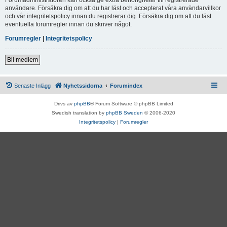
användare. Försäkra dig om att du har läst och accepterat våra användarvillkor
och vår integritetspolicy innan du registrerar dig. Försäkra dig om att du läst
eventuella forumregler innan du skriver något.
Forumregler
|
Integritetspolicy
Bli medlem
Senaste Inlägg
Nyhetssidorna
Forumindex
Drivs av
phpBB
® Forum Software © phpBB Limited
Swedish translation by
phpBB Sweden
© 2006-2020
Integritetspolicy
|
Forumregler